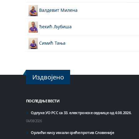
Валдевит Милена
Ђекић Љубиша
Симић Тања
Издвојено
ПОСЛЕДЊЕ ВЕСТИ
Одлуке УО РСС са 33. електронске седнице од 4.08.2026.
04/08/2026
Орлићи нису имали среће против Словеније