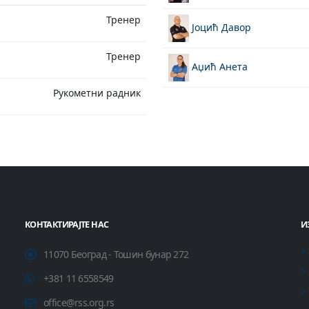
Тренер
Јоцић Давор
Тренер
Аџић Анета
Рукометни радник
КОНТАКТИРАЈТЕ НАС
И
11070 Београд - Тошин бунар 272
+381 11 6558549
office@rss.org.rs