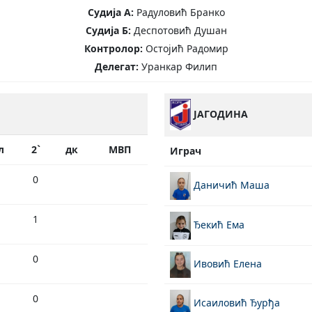
Судија А:
Радуловић Бранко
Судија Б:
Деспотовић Душан
Контролор:
Остојић Радомир
Делегат:
Уранкар Филип
ЈАГОДИНА
л
2`
дк
МВП
Играч
0
Даничић Маша
1
Ђекић Ема
0
Ивовић Елена
0
Исаиловић Ђурђа