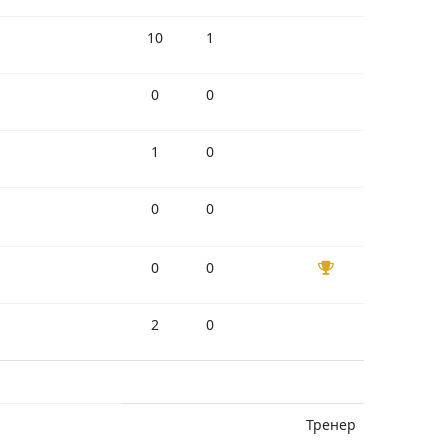
10
1
0
0
1
0
0
0
0
0
2
0
Тренер