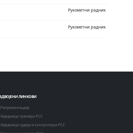
Рукометни радник
Рукометни радник
ЗДВОЈЕНИ ЛИНКОВИ
Репрезентација
Заједница тренера РСС
Заједница судија и контролора РСС