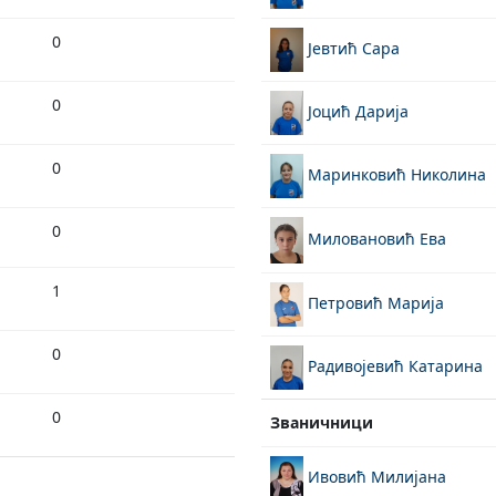
0
Јевтић Сара
0
Јоцић Дарија
0
Маринковић Николина
0
Миловановић Ева
1
Петровић Марија
0
Радивојевић Катарина
0
Званичници
Ивовић Милијана