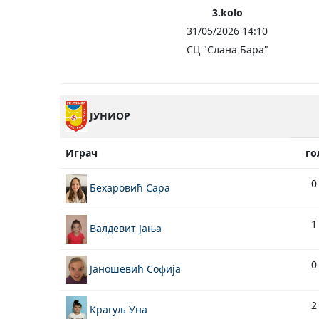
3.kolo
31/05/2026 14:10
СЦ "Слана Бара"
ЈУНИОР
Играч
го
0
Бехаровић Сара
1
Валдевит Јања
0
Јаношевић Софија
2
Крагуљ Уна