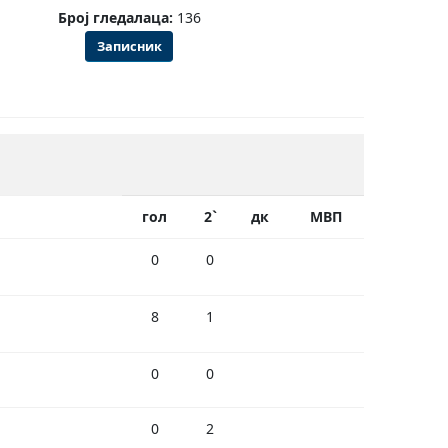
Број гледалаца:
136
Записник
гол
2`
дк
МВП
0
0
8
1
0
0
0
2