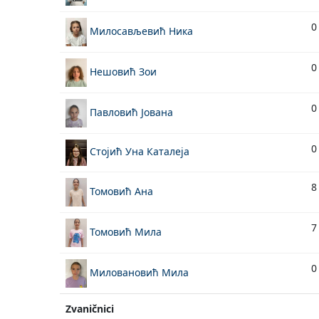
0
Милосављевић Ника
0
Нешовић Зои
0
Павловић Јована
0
Стојић Уна Каталеја
8
Томовић Ана
7
Томовић Мила
0
Миловановић Мила
Zvaničnici