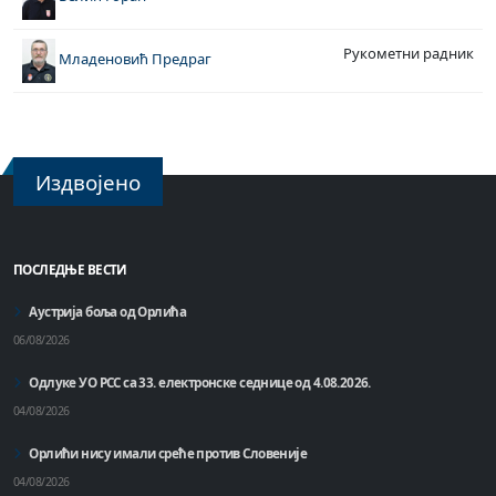
Рукометни радник
Младеновић Предраг
Издвојено
ПОСЛЕДЊЕ ВЕСТИ
Аустрија боља од Орлића
06/08/2026
Одлуке УО РСС са 33. електронске седнице од 4.08.2026.
04/08/2026
Орлићи нису имали среће против Словеније
04/08/2026