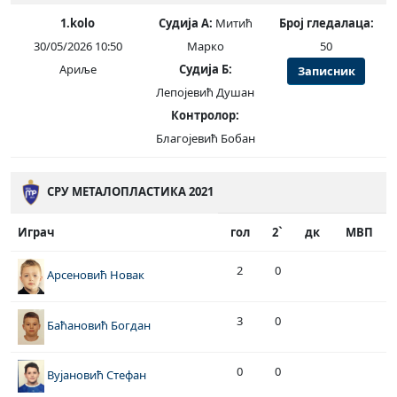
1.kolo
Судија А:
Митић
Број гледалаца:
30/05/2026 10:50
Марко
50
Ариље
Судија Б:
Записник
Лепојевић Душан
Контролор:
Благојевић Бобан
СРУ МЕТАЛОПЛАСТИКА 2021
Играч
гол
2`
дк
МВП
2
0
Арсеновић Новак
3
0
Баћановић Богдан
0
0
Вујановић Стефан