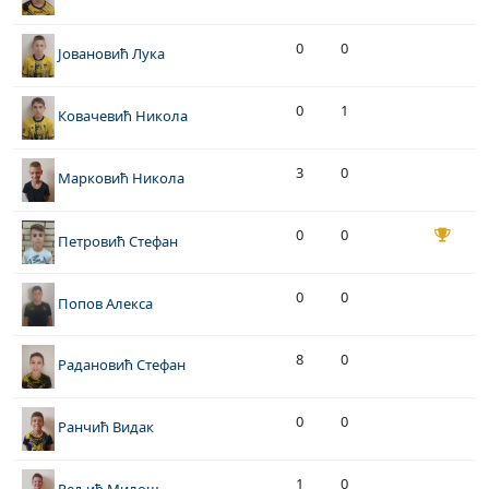
0
0
Јовановић Лука
0
1
Ковачевић Никола
3
0
Марковић Никола
0
0
Петровић Стефан
0
0
Попов Алекса
8
0
Радановић Стефан
0
0
Ранчић Видак
1
0