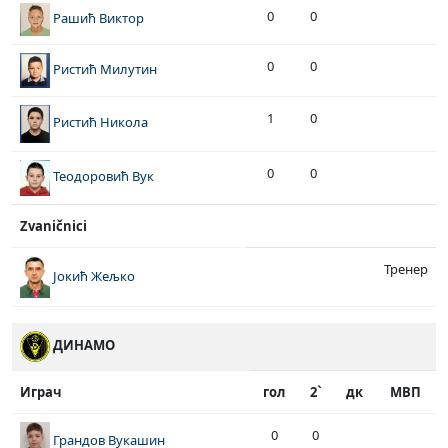
0
0
Рашић Виктор
0
0
Ристић Милутин
1
0
Ристић Никола
0
0
Теодоровић Вук
Zvaničnici
Тренер
Јокић Жељко
ДИНАМО
Играч
гол
2`
дк
МВП
0
0
Грандов Вукашин