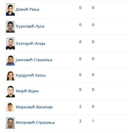
0
0
Димић Реља
0
0
Ђурковић Лука
0
0
Златарић Илија
0
0
Јанковић Страхиња
0
0
Курдулић Урош
0
0
Мијић Војин
2
0
Мирковић Василије
2
1
Митровић Страхиња