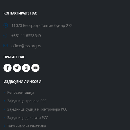
КОНТАКТИРАЈТЕ НАС
11070 Београд - Тошин бунар 272
+381 11 6558549
office@rss.org.rs
ПРАТИТЕ НАС
ИЗДВОЈЕНИ ЛИНКОВИ
Репрезентација
Заједница тренера РСС
Заједница судија и контролора РСС
Заједница делегата РСС
Такмичарска књижица