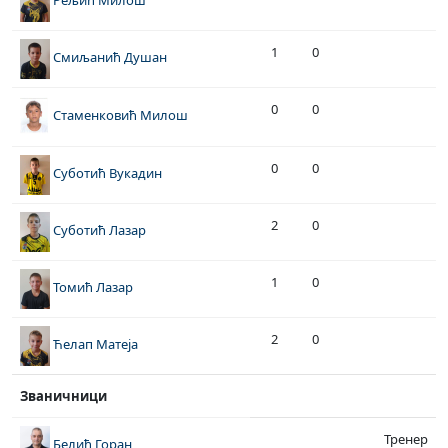
Рељић Милош
1
0
Смиљанић Душан
0
0
Стаменковић Милош
0
0
Суботић Вукадин
2
0
Суботић Лазар
1
0
Томић Лазар
2
0
Ћелап Матеја
Званичници
Тренер
Белић Горан