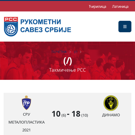
Ћирилица
Латиница
ПОЧЕТНА
(/)
(/)
Такмичење РСС
10
-
18
СРУ
ДИНАМО
(6)
(10)
МЕТАЛОПЛАСТИКА
2021