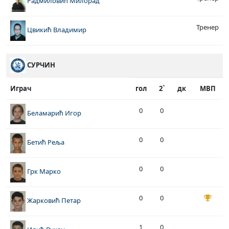
Радмиловић Милорад
Тренер
Цвикић Владимир
СУРЧИН
Играч
гол
2`
дк
МВП
0
0
Беламарић Игор
0
0
Бетић Реља
0
0
Грк Марко
0
0
Жарковић Петар
1
0