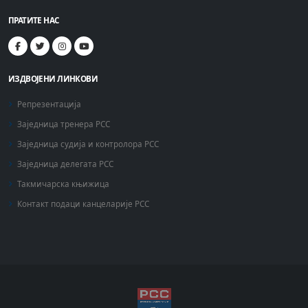
ПРАТИТЕ НАС
ИЗДВОЈЕНИ ЛИНКОВИ
Репрезентација
Заједница тренера РСС
Заједница судија и контролора РСС
Заједница делегата РСС
Такмичарска књижица
Контакт подаци канцеларије РСС