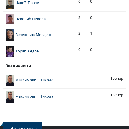
0
0
Цакић Павле
3
0
Цаковић Никола
2
1
Велешњак Михајло
0
0
Кораћ Андреј
Званичници
Тренер
Максимовић Никола
Тренер
Максимовић Никола
Издвојено