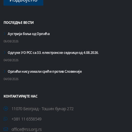
ПОСЛЕДЊЕ ВЕСТИ
Аустрија боља од Орлића
06/08/2026
Одлуке УО РСС са 33. електронске седнице од 4.08.2026.
04/08/2026
Орлићи нису имали среће против Словеније
04/08/2026
КОНТАКТИРАЈТЕ НАС
11070 Београд - Тошин бунар 272
+381 11 6558549
office@rss.org.rs