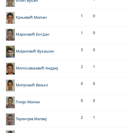
Илић Вукан
1
0
Крњевић Милан
1
0
Марковић Богдан
3
0
Мијановић Вукашин
2
1
Милосављевић Андреј
0
0
Митровић Вељко
0
0
Плејо Милан
2
1
Терентјев Матвеј