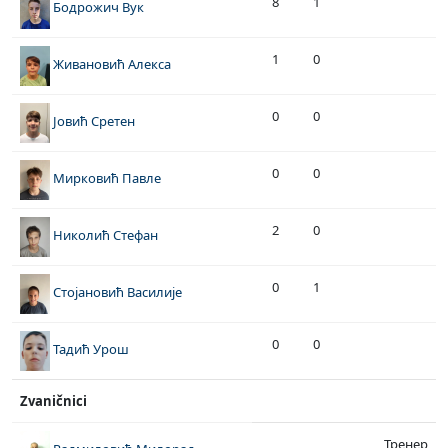
8
1
Бодрожич Вук
1
0
Живановић Алекса
0
0
Јовић Сретен
0
0
Мирковић Павле
2
0
Николић Стефан
0
1
Стојановић Василије
0
0
Тадић Урош
Zvaničnici
Тренер