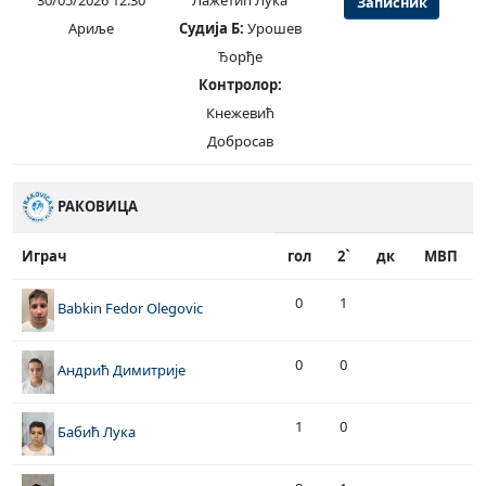
30/05/2026 12:30
Лажетић Лука
Записник
Ариље
Судија Б:
Урошев
Ђорђе
Контролор:
Кнежевић
Добросав
РАКОВИЦА
Играч
гол
2`
дк
МВП
0
1
Babkin Fedor Olegovic
0
0
Андрић Димитрије
1
0
Бабић Лука