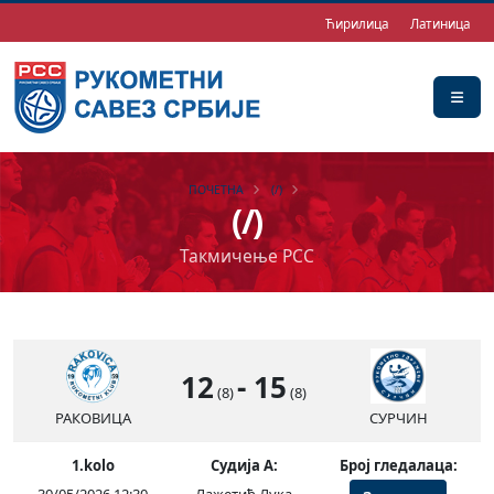
Ћирилица
Латиница
ПОЧЕТНА
(/)
(/)
Такмичење РСС
12
-
15
(8)
(8)
РАКОВИЦА
СУРЧИН
1.kolo
Судија А:
Број гледалаца: