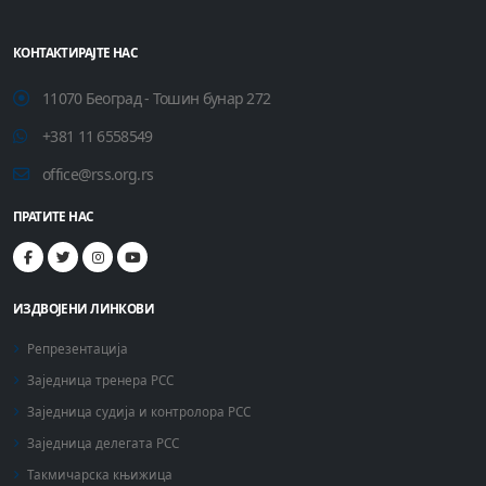
КОНТАКТИРАЈТЕ НАС
11070 Београд - Тошин бунар 272
+381 11 6558549
office@rss.org.rs
ПРАТИТЕ НАС
ИЗДВОЈЕНИ ЛИНКОВИ
Репрезентација
Заједница тренера РСС
Заједница судија и контролора РСС
Заједница делегата РСС
Такмичарска књижица