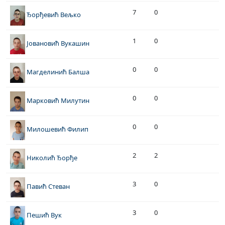
7
0
Ђорђевић Вељко
1
0
Јовановић Вукашин
0
0
Магделинић Балша
0
0
Марковић Милутин
0
0
Милошевић Филип
2
2
Николић Ђорђе
3
0
Павић Стеван
3
0
Пешић Вук