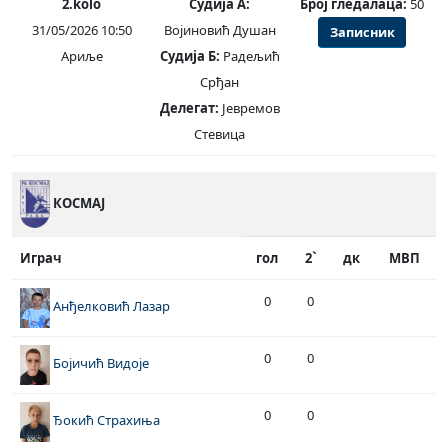
2.kolo
Судија А:
Број гледалаца:
50
31/05/2026 10:50
Војиновић Душан
Записник
Ариље
Судија Б:
Радељић
Срђан
Делегат:
Јевремов
Стевица
КОСМАЈ
Играч
гол
2`
дк
МВП
0
0
Анђелковић Лазар
0
0
Бојичић Видоје
0
0
Ђокић Страхиња