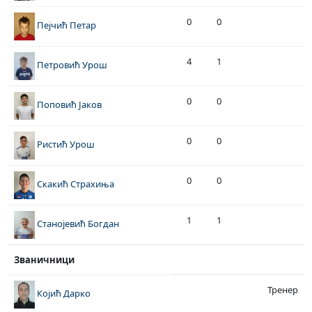
0
0
Пејчић Петар
4
1
Петровић Урош
0
0
Поповић Јаков
0
0
Ристић Урош
0
0
Скакић Страхиња
1
1
Станојевић Богдан
Званичници
Тренер
Којић Дарко