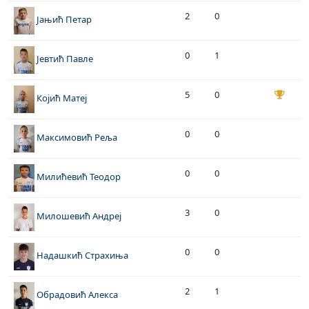
2
0
Јањић Петар
0
1
Јевтић Павле
5
0
Којић Матеј
0
0
Максимовић Реља
0
0
Милићевић Теодор
3
0
Милошевић Андреј
0
0
Надашкић Страхиња
2
1
Обрадовић Алекса