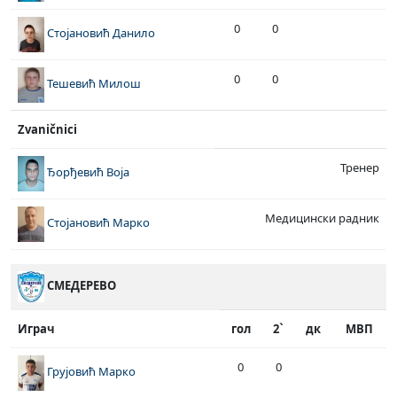
0
0
Стојановић Данило
0
0
Тешевић Милош
Zvaničnici
Тренер
Ђорђевић Воја
Медицински радник
Стојановић Марко
СМЕДЕРЕВО
Играч
гол
2`
дк
МВП
0
0
Грујовић Марко