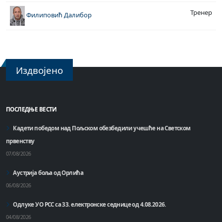
Тренер
Филиповић Далибор
Издвојено
ПОСЛЕДЊЕ ВЕСТИ
Кадети победом над Пољском обезбедили учешће на Светском
првенству
07/08/2026
Аустрија боља од Орлића
06/08/2026
Одлуке УО РСС са 33. електронске седнице од 4.08.2026.
04/08/2026