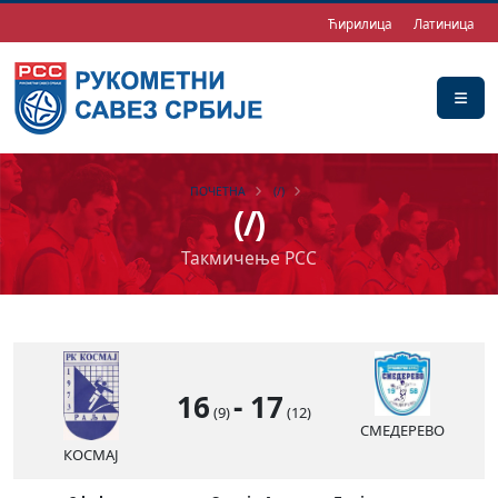
Ћирилица
Латиница
ПОЧЕТНА
(/)
(/)
Такмичење РСС
16
-
17
(9)
(12)
СМЕДЕРЕВО
КОСМАЈ