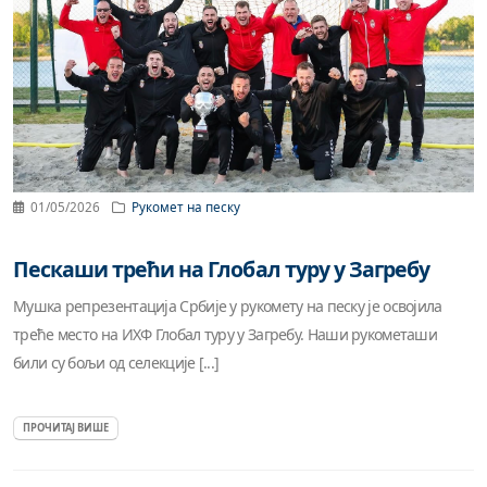
01/05/2026
Рукомет на песку
Пескаши трећи на Глобал туру у Загребу
Мушка репрезентација Србије у рукомету на песку је освојила
треће место на ИХФ Глобал туру у Загребу. Наши рукометаши
били су бољи од селекције [...]
ПРОЧИТАЈ ВИШЕ