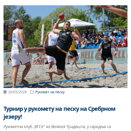
26/05/2026
Рукомет на песку
Турнир у рукомету на песку на Сребрном
језеру!
Рукометни клуб „ВГСК“ из Великог Градишта, у сарадњи са