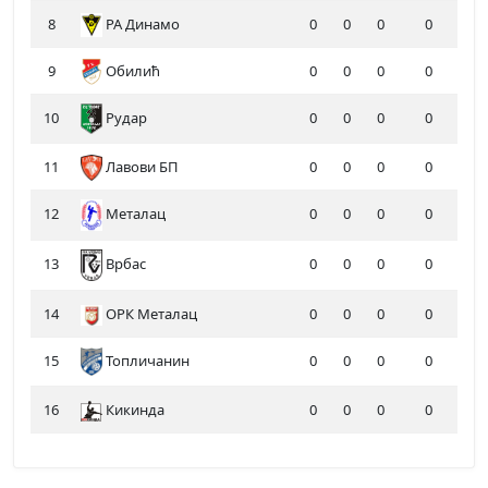
8
РА Динамо
0
0
0
0
9
Обилић
0
0
0
0
10
Рудар
0
0
0
0
11
Лавови БП
0
0
0
0
12
Металац
0
0
0
0
13
0
0
0
0
Врбас
14
ОРК Металац
0
0
0
0
15
Топличанин
0
0
0
0
16
Кикинда
0
0
0
0