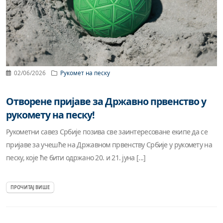
02/06/2026
Рукомет на песку
Отворене пријаве за Државно првенство у
рукомету на песку!
Рукометни савез Србије позива све заинтересоване екипе да се
пријаве за учешће на Државном првенству Србије у рукомету на
песку, које ће бити одржано 20. и 21. јуна [...]
ПРОЧИТАЈ ВИШЕ