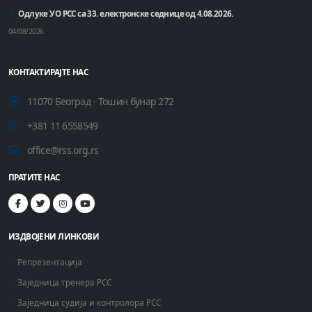
Одлуке УО РСС са 33. електронске седнице од 4.08.2026.
04/08/2026
КОНТАКТИРАЈТЕ НАС
11070 Београд - Тошин бунар 272
+381 11 6558549
office@rss.org.rs
ПРАТИТЕ НАС
ИЗДВОЈЕНИ ЛИНКОВИ
Репрезентација
Заједница тренера РСС
Заједница судија и контролора РСС