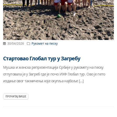
30/04/2026
Рукомет на песку
Стартовао Глобал тур у Загребу
Мушка и женска репрезентација Србије у рукомету на песку
отпутовала је у Загреб где је почо ИХФ Глобал тур. Ово је пето
издање овог такмичења које окупља најбоље [...]
ПРОЧИТАЈ ВИШЕ