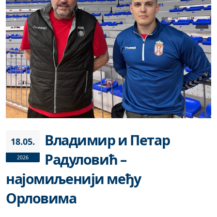
Владимир и Петар
18.05.
Радуловић –
2026
најомиљенији међу
Орловима