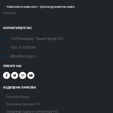
Ново име и нови лого – Српски рукометни савез
09/08/2026
КОНТАКТИРАЈТЕ НАС
11070 Београд - Тошин бунар 272
+381 11 6558549
office@rss.org.rs
ПРАТИТЕ НАС
ИЗДВОЈЕНИ ЛИНКОВИ
Репрезентација
Заједница тренера РСС
Заједница судија и контролора РСС