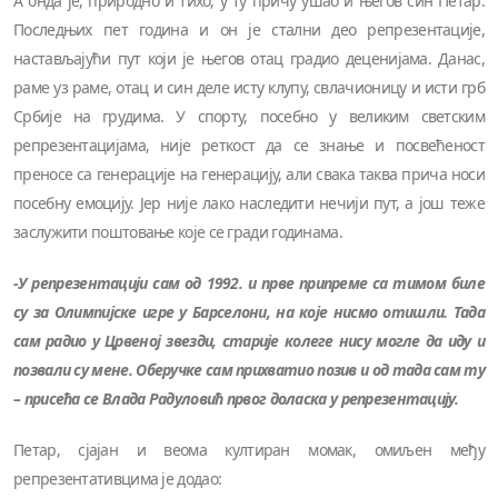
А онда је, природно и тихо, у ту причу ушао и његов син Петар.
Последњих пет година и он је стални део репрезентације,
настављајући пут који је његов отац градио деценијама. Данас,
раме уз раме, отац и син деле исту клупу, свлачионицу и исти грб
Србије на грудима. У спорту, посебно у великим светским
репрезентацијама, није реткост да се знање и посвећеност
преносе са генерације на генерацију, али свака таква прича носи
посебну емоцију. Јер није лако наследити нечији пут, а још теже
заслужити поштовање које се гради годинама.
-У репрезентацији сам од 1992. и прве припреме са тимом биле
су за Олимпијске игре у Барселони, на које нисмо отишли. Тада
сам радио у Црвеној звезди, старије колеге нису могле да иду и
позвали су мене. Оберучке сам прихватио позив и од тада сам ту
– присећа се Влада Радуловић првог доласка у репрезентацију.
Петар, сјајан и веома култиран момак, омиљен међу
репрезентативцима је додао: