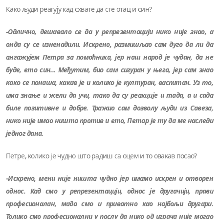
Како људи реагују кад схвате да сте отац и син?
-Одлично, дешавало се да у репрезентацији нико није знао, а
онда су се изненадили. Искрено, размишљао сам дуго да ли да
ангажујем Петра за помоћника, јер наш народ је чудан, да не
буде, ето син... Међутим, био сам сигуран у њега, јер сам знао
како се понаша, какав је и колико је културан, васпитан. Уз то,
има знање и жели да учи, тако да су реакције и тада, а и сада
биле позитивне и добре. Тражио сам дозволу људи из Савеза,
нико није имао ништа против и ето, Петар је ту да ме наследи
једног дана.
Петре, колико је чудно што радиш са оцем и то овакав посао?
-Искрено, мени није ништа чудно јер имамо искрен и отворен
однос. Кад смо у репрезентацији, однос је другачији, прави
професионалан, мада смо и приватно као најбољи другари.
Толико смо професионални у послу да нико од играча није могао