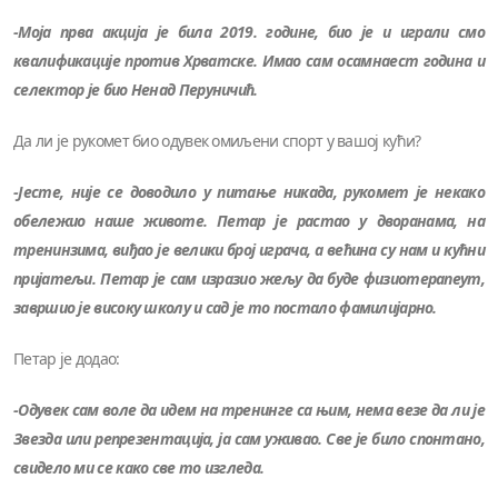
-Моја прва акција је била 2019. године, био је и играли смо
квалификације против Хрватске. Имао сам осамнаест година и
селектор је био Ненад Перуничић.
Да ли је рукомет био одувек омиљени спорт у вашој кући?
-Јесте, није се доводило у питање никада, рукомет је некако
обележио наше животе. Петар је растао у дворанама, на
тренинзима, виђао је велики број играча, а већина су нам и кућни
пријатељи. Петар је сам изразио жељу да буде физиотерапеут,
завршио је високу школу и сад је то постало фамилијарно.
Петар је додао:
-Одувек сам воле да идем на тренинге са њим, нема везе да ли је
Звезда или репрезентација, ја сам уживао. Све је било спонтано,
свидело ми се како све то изгледа.