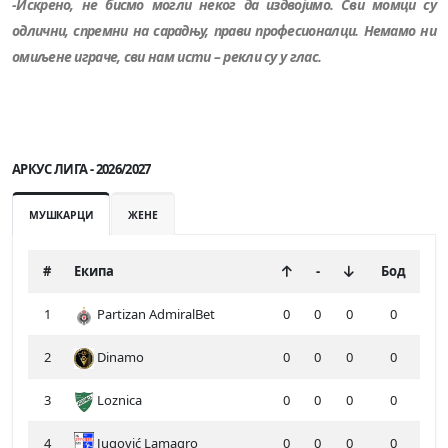
-Искрено, не бисмо могли неког да издвојимо. Сви момци су
одлични, спремни на сарадњу, прави професионалци. Немамо ни
омиљене играче, сви нам исти – рекли су у глас.
АРКУС ЛИГА - 2026/2027
МУШКАРЦИ
ЖЕНЕ
#
Екипа
-
Бод
1
Partizan AdmiralBet
0
0
0
0
2
Dinamo
0
0
0
0
3
Loznica
0
0
0
0
4
Jugović Lamagro
0
0
0
0