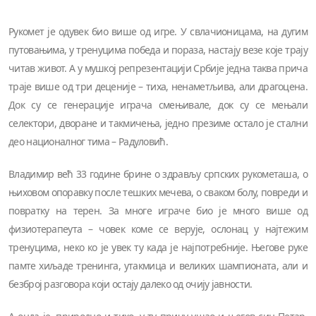
Рукомет је одувек био више од игре. У свлачионицама, на дугим
путовањима, у тренуцима победа и пораза, настају везе које трају
читав живот. А у мушкој репрезентацији Србије једна таква прича
траје више од три деценије – тиха, ненаметљива, али драгоцена.
Док су се генерације играча смењивале, док су се мењали
селектори, дворане и такмичења, једно презиме остало је стални
део националног тима – Радуловић.
Владимир већ 33 године брине о здрављу српских рукометаша, о
њиховом опоравку после тешких мечева, о сваком болу, повреди и
повратку на терен. За многе играче био је много више од
физиотерапеута – човек коме се верује, ослонац у најтежим
тренуцима, неко ко је увек ту када је најпотребније. Његове руке
памте хиљаде тренинга, утакмица и великих шампионата, али и
безброј разговора који остају далеко од очију јавности.