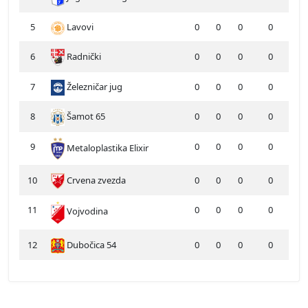
5
Lavovi
0
0
0
0
6
Radnički
0
0
0
0
7
Železničar jug
0
0
0
0
8
Šamot 65
0
0
0
0
9
0
0
0
0
Metaloplastika Elixir
10
Crvena zvezda
0
0
0
0
11
0
0
0
0
Vojvodina
12
Dubočica 54
0
0
0
0