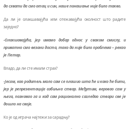
да схвати да смо отац и син, наше понашање није било такво.
Да ли је олакшавајућа или отежавајућа околност што радите
заједно?
-Олакшавајућа, јер имамо добар однос у сваком смислу, и
приватно смо везани доста, тако да није било проблема – рекао
је Петар.
Владо, да ли сте имали страх?
-Јесам, као родитељ мало сам се плашио шта ће и како ће бити,
јер је репрезентација озбиљна ствар. Међутим, веровао сам у
њега, познавао га и кад сам рационално сагледао ствари све је
дошло на своје.
Ко је од играча најтежи за сарадњу?