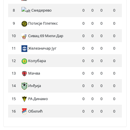
8
Смедерево
0
0
0
0
9
Потисје Плетекс
0
0
0
0
10
Сивац 69 Мили Дар
0
0
0
0
11
Железничар Југ
0
0
0
0
12
Колубара
0
0
0
0
13
Мачва
0
0
0
0
14
Инђија
0
0
0
0
15
РА Динамо
0
0
0
0
16
Обилић
0
0
0
0